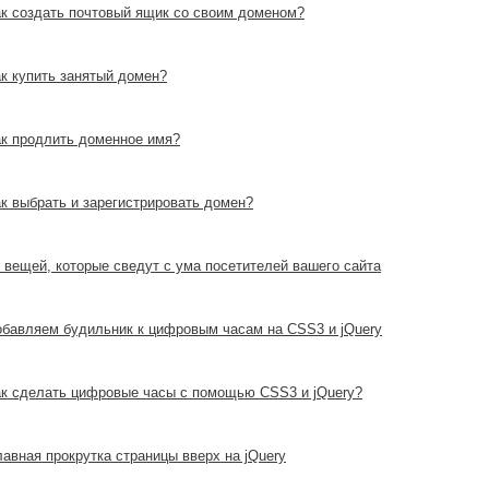
к создать почтовый ящик со своим доменом?
к купить занятый домен?
к продлить доменное имя?
к выбрать и зарегистрировать домен?
 вещей, которые сведут с ума посетителей вашего сайта
бавляем будильник к цифровым часам на CSS3 и jQuery
к сделать цифровые часы с помощью CSS3 и jQuery?
авная прокрутка страницы вверх на jQuery