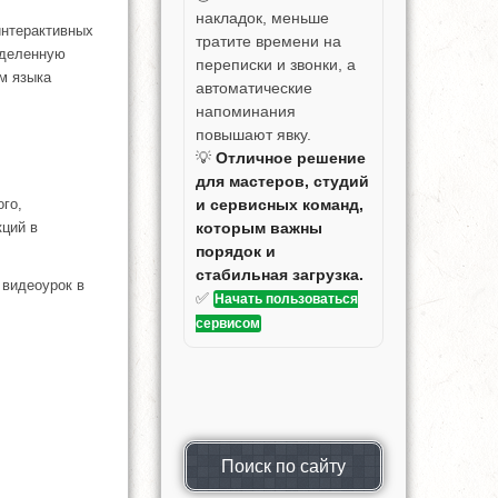
накладок, меньше
интерактивных
тратите времени на
еделенную
переписки и звонки, а
м языка
автоматические
напоминания
повышают явку.
💡
Отличное решение
для мастеров, студий
и сервисных команд,
ого,
которым важны
ций в
порядок и
стабильная загрузка.
 видеоурок в
✅
Начать пользоваться
сервисом
Поиск по сайту