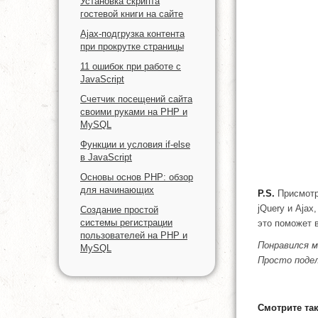
Установка скрипта
гостевой книги на сайте
Ajax-подгрузка контента
при прокрутке страницы
11 ошибок при работе с
JavaScript
Счетчик посещений сайта
своими руками на PHP и
MySQL
Функции и условия if-else
в JavaScript
Основы основ PHP: обзор
для начинающих
P.S.
Присмотри
jQuery и Aja
Создание простой
системы регистрации
это поможет 
пользователей на PHP и
Понравился 
MySQL
Просто подел
Смотрите так