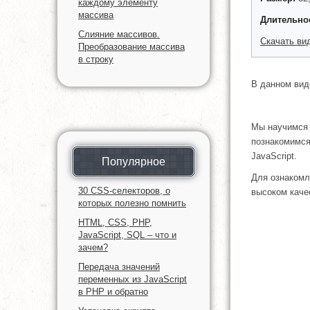
каждому элементу
массива
Длительно
Слияние массивов.
Скачать ви
Преобразование массива
в строку
В данном вид
Мы научимся 
познакомимся
JavaScript.
Популярное
Для ознакомл
30 CSS-селекторов, о
высоком каче
которых полезно помнить
HTML, CSS, PHP,
JavaScript, SQL – что и
зачем?
Передача значений
переменных из JavaScript
в PHP и обратно