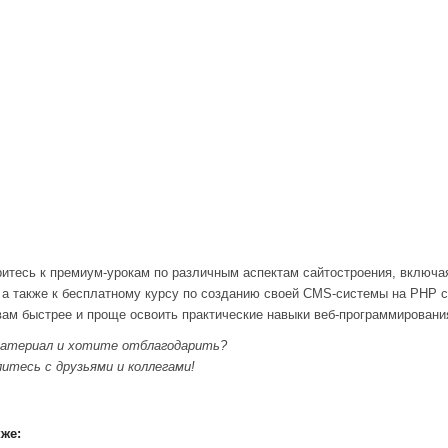
тесь к премиум-урокам по различным аспектам сайтостроения, включая
x, а также к бесплатному курсу по созданию своей CMS-системы на PHP с
вам быстрее и проще освоить практические навыки веб-программировани
материал и хотите отблагодарить?
итесь с друзьями и коллегами!
же: