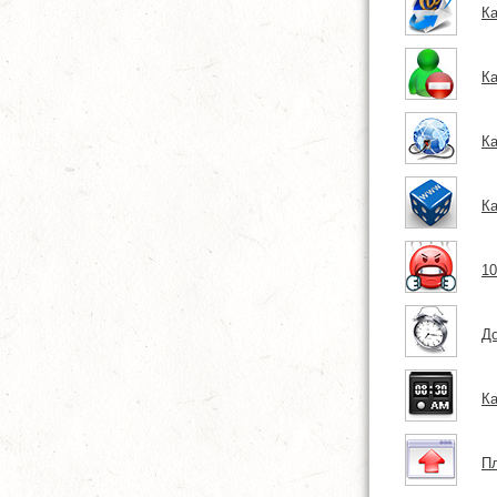
Ка
Ка
Ка
Ка
10
До
Ка
Пл