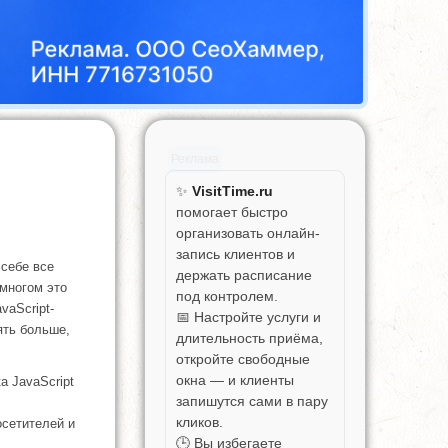
Реклама
✨
VisitTime.ru
помогает быстро
организовать онлайн-
запись клиентов и
 себе все
держать расписание
 многом это
под контролем.
vaScript-
📅 Настройте услуги и
ять больше,
длительность приёма,
откройте свободные
окна — и клиенты
а JavaScript
запишутся сами в пару
кликов.
осетителей и
🕒 Вы избегаете