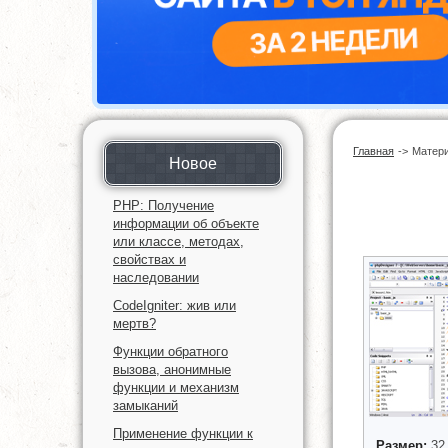
Главная
->
Матер
Новое
PHP: Получение
информации об объекте
или классе, методах,
свойствах и
наследовании
CodeIgniter: жив или
мертв?
Функции обратного
вызова, анонимные
функции и механизм
замыканий
Применение функции к
Размер:
32,