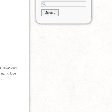
 JavaScript,
 нуля. Все
я: