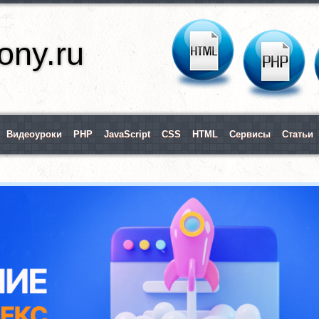
ny.ru
Видеоуроки
PHP
JavaScript
CSS
HTML
Сервисы
Статьи