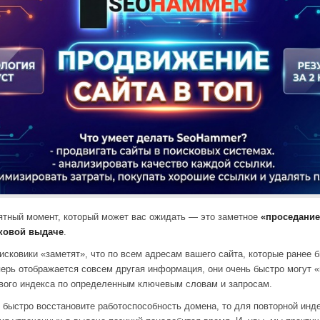
ятный момент, который может вас ожидать — это заметное
«проседание
сковой выдаче
.
оисковики «заметят», что по всем адресам вашего сайта, которые ранее 
перь отображается совсем другая информация, они очень быстро могут 
ового индекса по определенным ключевым словам и запросам.
 быстро восстановите работоспособность домена, то для повторной инд