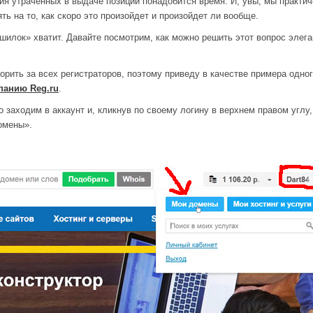
ия утраченных в выдаче позиций понадобится время. И, увы, мы практич
ь на то, как скоро это произойдет и произойдет ли вообще.
шилок» хватит. Давайте посмотрим, как можно решить этот вопрос элега
орить за всех регистраторов, поэтому приведу в качестве примера одно
панию Reg.ru
.
о заходим в аккаунт и, кликнув по своему логину в верхнем правом углу
омены».