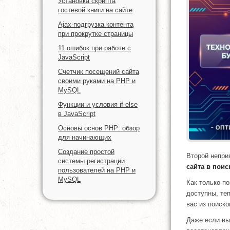
Установка скрипта
гостевой книги на сайте
Ajax-подгрузка контента
при прокрутке страницы
11 ошибок при работе с
JavaScript
Счетчик посещений сайта
своими руками на PHP и
MySQL
Функции и условия if-else
в JavaScript
Основы основ PHP: обзор
для начинающих
Создание простой
Второй непри
системы регистрации
сайта в пои
пользователей на PHP и
MySQL
Как только п
доступны, те
вас из поиск
Даже если вы