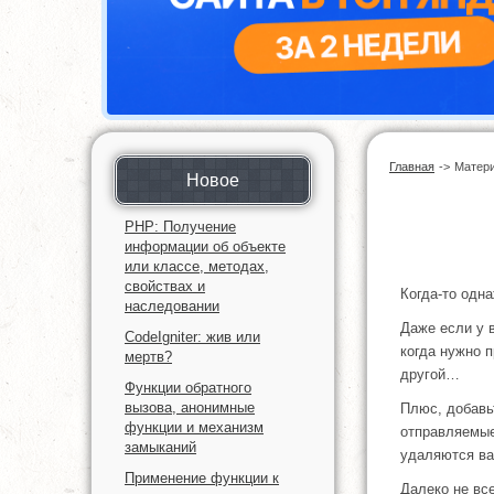
Главная
->
Матер
Новое
PHP: Получение
информации об объекте
или классе, методах,
свойствах и
Когда-то одн
наследовании
Даже если у в
CodeIgniter: жив или
когда нужно п
мертв?
другой…
Функции обратного
вызова, анонимные
Плюс, добавь
функции и механизм
отправляемые
замыканий
удаляются ва
Применение функции к
Далеко не все