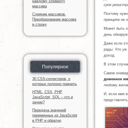
каждому элементу
срок регистр
массива
Поэтому нужн
Слияние массивов.
Преобразование массива
принципе не 
в строку
Может быть о
день обнаруж
Даже если это
рады. Что уж 
доход.
В этом случа
Популярное
Самое очевид
30 CSS-селекторов, о
доменное им
которых полезно помнить
любому жела
HTML, CSS, PHP,
И, если имя 
JavaScript, SQL – что и
представлять
зачем?
Передача значений
переменных из JavaScript
в PHP и обратно