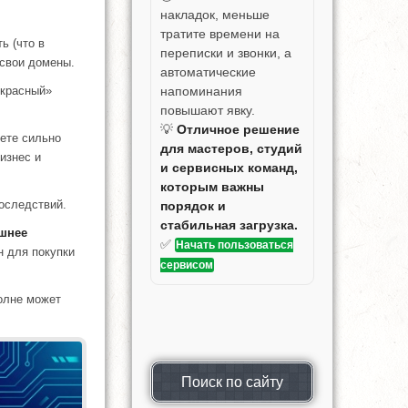
накладок, меньше
тратите времени на
ь (что в
переписки и звонки, а
 свои домены.
автоматические
напоминания
екрасный»
повышают явку.
💡
Отличное решение
дете сильно
для мастеров, студий
изнес и
и сервисных команд,
которым важны
последствий.
порядок и
стабильная загрузка.
шнее
✅
Начать пользоваться
н для покупки
сервисом
полне может
Поиск по сайту