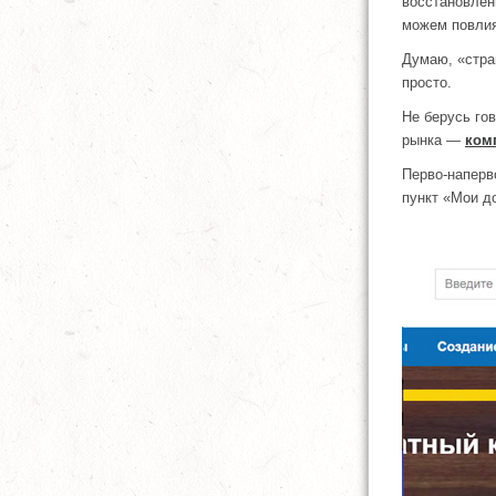
восстановлен
можем повлият
Думаю, «стра
просто.
Не берусь гов
рынка —
ком
Перво-наперв
пункт «Мои д