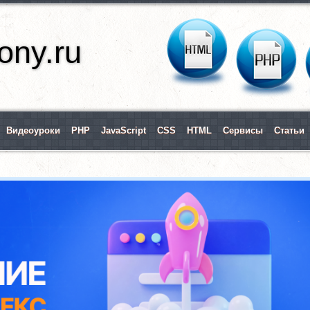
ny.ru
Видеоуроки
PHP
JavaScript
CSS
HTML
Сервисы
Статьи