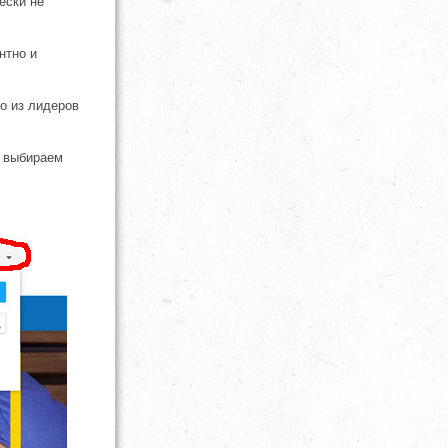
ески не
нтно и
го из лидеров
, выбираем