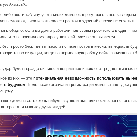
ации домена?»
о либо вести таблицу учета своих доменов и регулярно в нее заглядыват
очень сложно), либо искать более простой и удобный способ не упустить
чень обидно, если вы долго работали над своим проектом, а в один «пр
или, что по привычному адресу ваш сайт уже не открывается.
 был просто блог, где вы писали по паре постов в месяц, вы едва ли бу
говорить про ситуации, когда на нормальную работу сайта завязан ваш б
е удар будет гораздо сильнее и неприятнее и повлечет ряд негативных 
ное из них — это
потенциальная невозможность использовать ныне
я в будущем
. Ведь после окончания регистрации домен станет доступе
ющему.
вашего домена хоть сколь-нибудь звучно и выглядит осмысленно, оно в
 интерес для многих других людей.