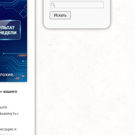
Реклама
» вашего
были
«выкинуть»
ексации и