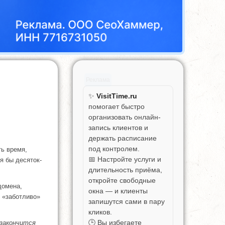
Реклама
✨
VisitTime.ru
помогает быстро
организовать онлайн-
запись клиентов и
держать расписание
под контролем.
ть время,
📅 Настройте услуги и
я бы десяток-
длительность приёма,
откройте свободные
домена,
окна — и клиенты
 «заботливо»
запишутся сами в пару
кликов.
🕒 Вы избегаете
 закончится