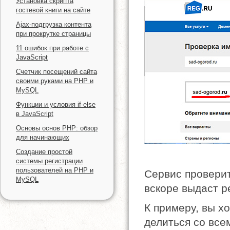
Установка скрипта
гостевой книги на сайте
Ajax-подгрузка контента
при прокрутке страницы
11 ошибок при работе с
JavaScript
Счетчик посещений сайта
своими руками на PHP и
MySQL
Функции и условия if-else
в JavaScript
Основы основ PHP: обзор
для начинающих
Создание простой
системы регистрации
пользователей на PHP и
Сервис проверит
MySQL
вскоре выдаст р
К примеру, вы хо
делиться со вс