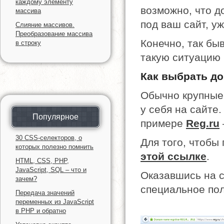
каждому элементу
возможно, что д
массива
под ваш сайт, у
Слияние массивов.
Преобразование массива
Конечно, так быв
в строку
такую ситуацию 
Как выбрать д
Обычно крупные
у себя на сайте.
Популярное
примере
Reg.ru
30 CSS-селекторов, о
Для того, чтобы
которых полезно помнить
этой ссылке
.
HTML, CSS, PHP,
JavaScript, SQL – что и
Оказавшись на с
зачем?
специальное по
Передача значений
переменных из JavaScript
в PHP и обратно