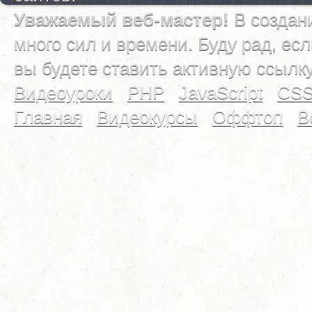
Уважаемый веб-мастер!
В создан
много сил и времени. Буду рад, ес
вы будете ставить активную ссылк
Видеоуроки
PHP
JavaScript
CS
Главная
Видеокурсы
Оффтоп
В