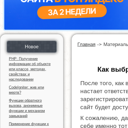
Главная
->
Материал
Новое
PHP: Получение
информации об объекте
Как выб
или классе, методах,
свойствах и
наследовании
После того, как
CodeIgniter: жив или
настает ответст
мертв?
зарегистрироват
Функции обратного
вызова, анонимные
сайт будет дост
функции и механизм
замыканий
К сожалению, да
Применение функции к
себе именно тот