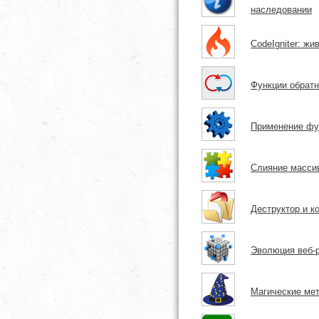
наследовании
CodeIgniter: жи
Функции обратн
Применение фу
Слияние массив
Деструктор и к
Эволюция веб-р
Магические мет