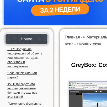
Главная
->
Материал
Новое
всплывающих окон
PHP: Получение
информации об объекте
или классе, методах,
свойствах и
GreyBox: Со
наследовании
CodeIgniter: жив или
мертв?
Функции обратного
вызова, анонимные
функции и механизм
замыканий
Применение функции к