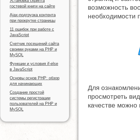
Установка скрипта
гостевой книги на сайте
возможность вос
Ajax-подгрузка контента
необходимости п
при прокрутке страницы
11 ошибок при работе с
JavaScript
Счетчик посещений сайта
своими руками на PHP и
MySQL
Функции и условия if-else
в JavaScript
Основы основ PHP: обзор
для начинающих
Для ознакомлен
Создание простой
просмотреть вид
системы регистрации
пользователей на PHP и
качестве можно 
MySQL