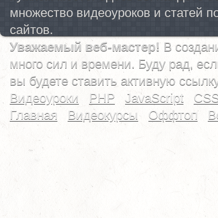
множество видеоуроков и статей п
сайтов.
Уважаемый веб-мастер!
В создан
много сил и времени. Буду рад, ес
вы будете ставить активную ссылк
Видеоуроки
PHP
JavaScript
CS
Главная
Видеокурсы
Оффтоп
В