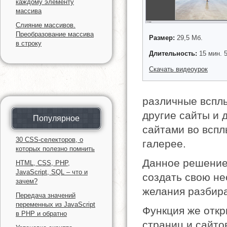
каждому элементу
массива
Слияние массивов.
Преобразование массива
Размер:
29,5 Мб.
в строку
Длительность:
15 мин. 5
Скачать видеоурок
различные вспл
другие сайты и
Популярное
сайтами во всп
30 CSS-селекторов, о
галерее.
которых полезно помнить
Данное решение 
HTML, CSS, PHP,
JavaScript, SQL – что и
создать свою не
зачем?
желания разбира
Передача значений
переменных из JavaScript
Функция же отк
в PHP и обратно
страниц и сайто